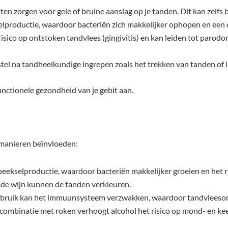
etten zorgen voor gele of bruine aanslag op je tanden. Dit kan zelfs
elproductie, waardoor bacteriën zich makkelijker ophopen en ee
isico op ontstoken tandvlees (gingivitis) en kan leiden tot parodo
stel na tandheelkundige ingrepen zoals het trekken van tanden of 
unctionele gezondheid van je gebit aan.
manieren beïnvloeden:
peekselproductie, waardoor bacteriën makkelijker groeien en het r
ode wijn kunnen de tanden verkleuren.
ebruik kan het immuunsysteem verzwakken, waardoor tandvleeson
n combinatie met roken verhoogt alcohol het risico op mond- en kee