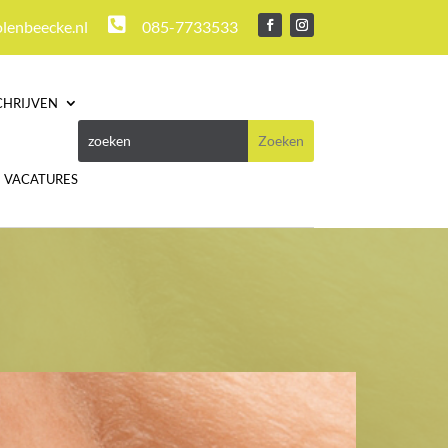

lenbeecke.nl
085-7733533
CHRIJVEN
VACATURES