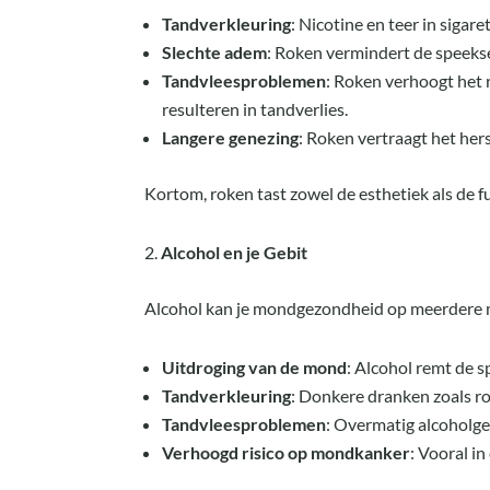
Tandverkleuring
: Nicotine en teer in sigar
Slechte adem
: Roken vermindert de speeks
Tandvleesproblemen
: Roken verhoogt het r
resulteren in tandverlies.
Langere genezing
: Roken vertraagt het her
Kortom, roken tast zowel de esthetiek als de f
Alcohol en je Gebit
Alcohol kan je mondgezondheid op meerdere 
Uitdroging van de mond
: Alcohol remt de s
Tandverkleuring
: Donkere dranken zoals r
Tandvleesproblemen
: Overmatig alcoholg
Verhoogd risico op mondkanker
: Vooral i