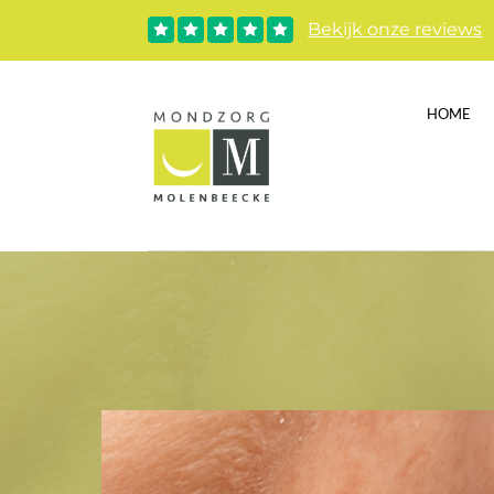
Bekijk onze reviews





HOME